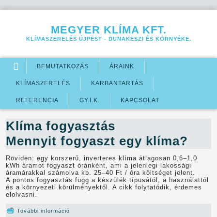
Jump to navigation
MEGYER KLÍMA KFT.
KLÍMASZERELÉS ÚJPEST - DUNAKESZI ÉS KÖRNYÉKE.
BEMUTATKOZÁS
ÁRAINK
KLÍMASZERELÉS
KARBANTARTÁS
REFERENCIA
GY.I.K.
KAPCSOLAT
Klíma fogyasztás
Mennyit fogyaszt egy klíma?
Röviden: egy korszerű, inverteres klíma átlagosan 0,6–1,0
kWh áramot fogyaszt óránként, ami a jelenlegi lakossági
áramárakkal számolva kb. 25–40 Ft / óra költséget jelent.
A pontos fogyasztás függ a készülék típusától, a használattól
és a környezeti körülményektől. A cikk folytatódik, érdemes
elolvasni.
További információ
Mennyit