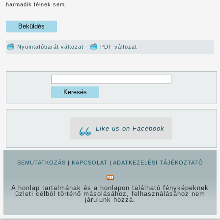
harmadik félnek sem.
Nyomtatóbarát változat
PDF változat
Keresés
Keresés
űrlap
Like us on Facebook
BEMUTATKOZÁS
|
KAPCSOLAT
|
ADATKEZELÉSI TÁJÉKOZTATÓ
A honlap tartalmának és a honlapon található fényképeknek
üzleti célból történő másolásához, felhasználásához nem
járulunk hozzá.