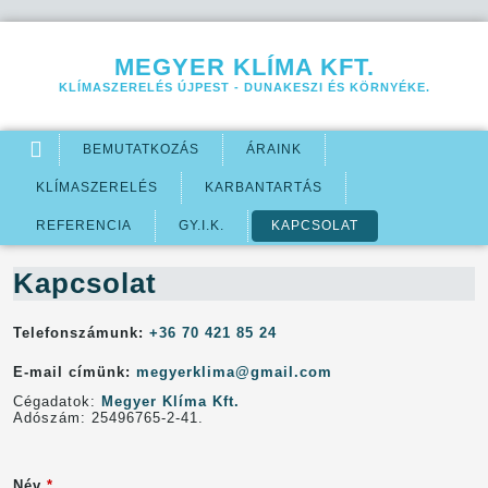
Jump to navigation
MEGYER KLÍMA KFT.
KLÍMASZERELÉS ÚJPEST - DUNAKESZI ÉS KÖRNYÉKE.
BEMUTATKOZÁS
ÁRAINK
KLÍMASZERELÉS
KARBANTARTÁS
REFERENCIA
GY.I.K.
KAPCSOLAT
Kapcsolat
Telefonszámunk:
+36 70 421 85 24
E-mail címünk:
megyerklima@gmail.com
Cégadatok:
Megyer Klíma Kft.
Adószám: 25496765-2-41.
Név
*