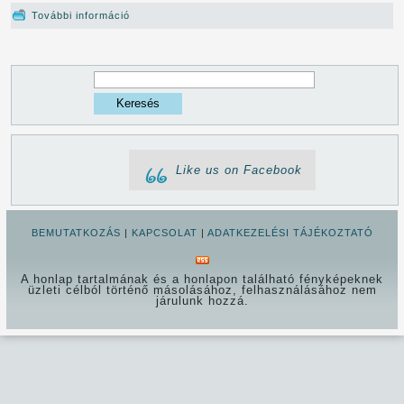
További információ
Klímaszerelés
tartalommal
kapcsolatosan
Keresés
Keresés
űrlap
Like us on Facebook
BEMUTATKOZÁS
|
KAPCSOLAT
|
ADATKEZELÉSI TÁJÉKOZTATÓ
A honlap tartalmának és a honlapon található fényképeknek
üzleti célból történő másolásához, felhasználásához nem
járulunk hozzá.