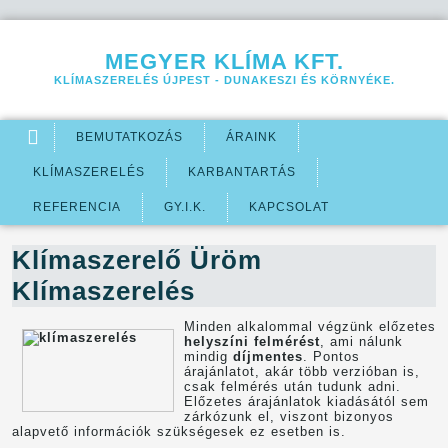
Jump to navigation
MEGYER KLÍMA KFT.
KLÍMASZERELÉS ÚJPEST - DUNAKESZI ÉS KÖRNYÉKE.
BEMUTATKOZÁS
ÁRAINK
KLÍMASZERELÉS
KARBANTARTÁS
REFERENCIA
GY.I.K.
KAPCSOLAT
Klímaszerelő Üröm
Klímaszerelés
Minden alkalommal végzünk előzetes
helyszíni felmérést
, ami nálunk
mindig
díjmentes
. Pontos
árajánlatot, akár több verzióban is,
csak felmérés után tudunk adni.
Előzetes árajánlatok kiadásától sem
zárkózunk el, viszont bizonyos
alapvető információk szükségesek ez esetben is.